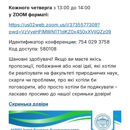
Кожного четверга
з 13:00 до 14:00
у ZOOM форматі:
https://us02web.zoom.us/j/3735577309?
pwd=VzVyeHFIMWN1T1dKZ0x4S0xXVjlQZz09
Идентификатор конференции: 754 029 3758
Код доступа: 580108
Шановні здобувачі! Якщо ви маєте якісь
пропозиції, побажання або нові ідеї, які хотіли
би реалізувати на факультеті природничих наук,
скарги чи проблеми, про які хотіли би
поговорити, або просто хотіли би подякувати –
ласкаво просимо до нашої скриньки довіри!
Скринька довіри