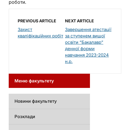
роботи.
PREVIOUS ARTICLE
NEXT ARTICLE
Захист
Завершення атестації
кваліфікаційних робіт
за ступенем вищої
освіти “Бакалавр”
денної форми
навчання 2023-2024
н.р.
Меню факультету
Новини факультету
Розклади