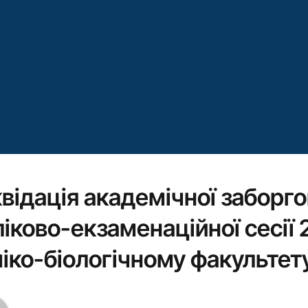
квідація академічної заборго
ліково-екзаменаційної сесії 
міко-біологічному факультет