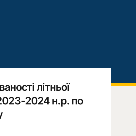
ваності літньої
2023-2024 н.р. по
у