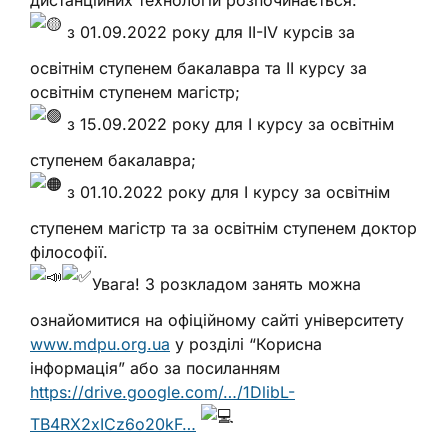
дистанційних технологій розпочинається:
з 01.09.2022 року для ІІ-IV курсів за
освітнім ступенем бакалавра та ІІ курсу за
освітнім ступенем магістр;
з 15.09.2022 року для І курсу за освітнім
ступенем бакалавра;
з 01.10.2022 року для І курсу за освітнім
ступенем магістр та за освітнім ступенем доктор
філософії.
Увага! З розкладом занять можна
ознайомитися на офіційному сайті університету
www.mdpu.org.ua
у розділі “Корисна
інформація” або за посиланням
https://drive.google.com/…/1DlibL-
TB4RX2xICz6o20kF…