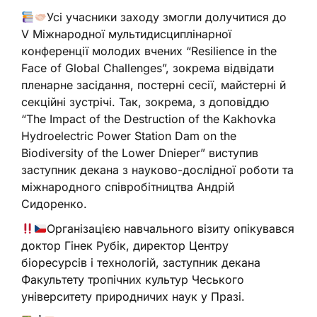
Усі учасники заходу змогли долучитися до
V Міжнародної мультидисциплінарної
конференції молодих вчених “Resilience in the
Face of Global Challenges”, зокрема відвідати
пленарне засідання, постерні сесії, майстерні й
секційні зустрічі. Так, зокрема, з доповіддю
“The Impact of the Destruction of the Kakhovka
Hydroelectric Power Station Dam on the
Biodiversity of the Lower Dnieper” виступив
заступник декана з науково-дослідної роботи та
міжнародного співробітництва Андрій
Сидоренко.
Організацією навчального візиту опікувався
доктор Гінек Рубік, директор Центру
біоресурсів і технологій, заступник декана
Факультету тропічних культур Чеського
університету природничих наук у Празі.