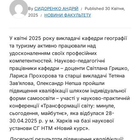
By
СИДОРЕНКО АНДРІЙ
Published
30 Квітня,
2025
НОВИНИ ФАКУЛЬТЕТУ
У квітні 2025 року викладачі кафедри географії
та туризму активно працювали над
удосконаленням своїх професійних
компетентностей. Науково-педагогічні
працівники кафедри – доценти Світлана Гришко,
Лариса Прохорова та старші викладачі Тетяна
Зав’ялова, Олександр Непша пройшли
підвищення кваліфікації шляхом індивідуальної
форми самоосвіти – участі у науково-практичній
конференції «Трансформації світу: минуле,
сьогодення, майбутнє», яка відбулася 28-
30.04.2025 р. у м. Харків на базі наукової
установи СГ НТМ «Новий курс».
Досягнуті результати підвищення кваліфікації
: