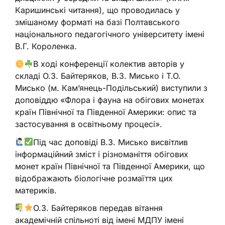
Каришинські читання), що проводилась у
змішаному форматі на базі Полтавського
національного педагогічного університету імені
В.Г. Короленка.
В ході конференції колектив авторів у
складі О.З. Байтеряков, В.З. Мисько і Т.О.
Мисько (м. Кам’янець-Подільський) виступили з
доповіддю «Флора і фауна на обігових монетах
країн Північної та Південної Америки: опис та
застосування в освітньому процесі».
Під час доповіді В.З. Мисько висвітлив
інформаційний зміст і різноманіття обігових
монет країн Північної та Південної Америки, що
відображають біологічне розмаїття цих
материків.
О.З. Байтеряков передав вітання
академічній спільноті від імені МДПУ імені