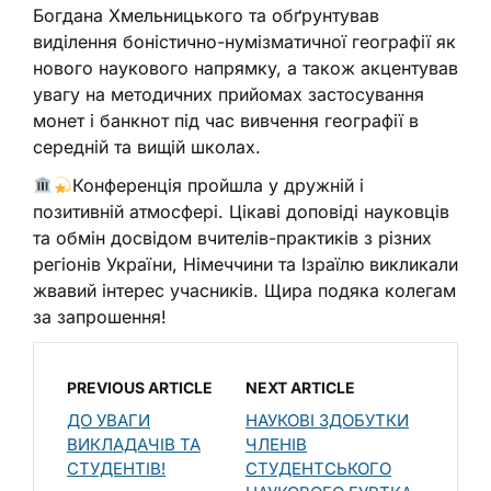
Богдана Хмельницького та обґрунтував
виділення боністично-нумізматичної географії як
нового наукового напрямку, а також акцентував
увагу на методичних прийомах застосування
монет і банкнот під час вивчення географії в
середній та вищій школах.
Конференція пройшла у дружній і
позитивній атмосфері. Цікаві доповіді науковців
та обмін досвідом вчителів-практиків з різних
регіонів України, Німеччини та Ізраїлю викликали
жвавий інтерес учасників. Щира подяка колегам
за запрошення!
PREVIOUS ARTICLE
NEXT ARTICLE
ДО УВАГИ
НАУКОВІ ЗДОБУТКИ
ВИКЛАДАЧІВ ТА
ЧЛЕНІВ
СТУДЕНТІВ!
СТУДЕНТСЬКОГО