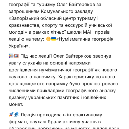
географії та туризму Олег Байтеряков за
запрошенням Комунального закладу
«Запорізький обласний центр туризму і
краєзнавства, спорту та екскурсій учнівської
молоді» в рамках літньої школи МАН провів
лекцію на тему:
«Нумізматична географія
України».
Під час лекції Олег Байтеряков звернув
увагу слухачів на основні напрямки
дослідження нумізматичної географії як нового
наукового напрямку. Характеристику кожного
дослідницького напрямку було проілюстровано
численними прикладами географічного аналізу
дизайну українських пам’ятних і ювілейних
монет.
Лекція проходила в інтерактивному
форматі, слухачі брали активну участь в
обговоренні зображень на монетах, відповідали