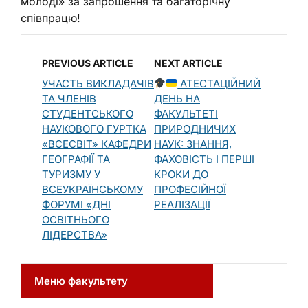
молоді» за запрошення та багаторічну
співпрацю!
PREVIOUS ARTICLE
NEXT ARTICLE
УЧАСТЬ ВИКЛАДАЧІВ
АТЕСТАЦІЙНИЙ
ТА ЧЛЕНІВ
ДЕНЬ НА
СТУДЕНТСЬКОГО
ФАКУЛЬТЕТІ
НАУКОВОГО ГУРТКА
ПРИРОДНИЧИХ
«ВСЕСВІТ» КАФЕДРИ
НАУК: ЗНАННЯ,
ГЕОГРАФІЇ ТА
ФАХОВІСТЬ І ПЕРШІ
ТУРИЗМУ У
КРОКИ ДО
ВСЕУКРАЇНСЬКОМУ
ПРОФЕСІЙНОЇ
ФОРУМІ «ДНІ
РЕАЛІЗАЦІЇ
ОСВІТНЬОГО
ЛІДЕРСТВА»
Меню факультету