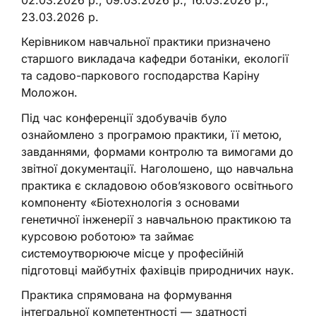
02.03.2026 р., 09.03.2026 р., 16.03.2026 р.,
23.03.2026 р.
Керівником навчальної практики призначено
старшого викладача кафедри ботаніки, екології
та садово-паркового господарства Каріну
Моложон.
Під час конференції здобувачів було
ознайомлено з програмою практики, її метою,
завданнями, формами контролю та вимогами до
звітної документації. Наголошено, що навчальна
практика є складовою обов’язкового освітнього
компоненту «Біотехнологія з основами
генетичної інженерії з навчальною практикою та
курсовою роботою» та займає
системоутворююче місце у професійній
підготовці майбутніх фахівців природничих наук.
Практика спрямована на формування
інтегральної компетентності — здатності