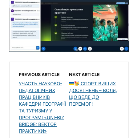
PREVIOUS ARTICLE
NEXT ARTICLE
УЧАСТЬ НАУКОВО-
СПОРТ ВИЩИХ
ПЕДАГОГІЧНИХ
ДОСЯГНЕНЬ – ВОЛЯ,
ПРАЦІВНИКІВ
ЩО ВЕДЕ ДО
КАФЕДРИ ГЕОГРАФІЇ
ПЕРЕМОГ!
ТА ТУРИЗМУ У
ПРОГРАМІ «UNI-BIZ
BRIDGE: ВЕКТОР
ПРАКТИКИ»