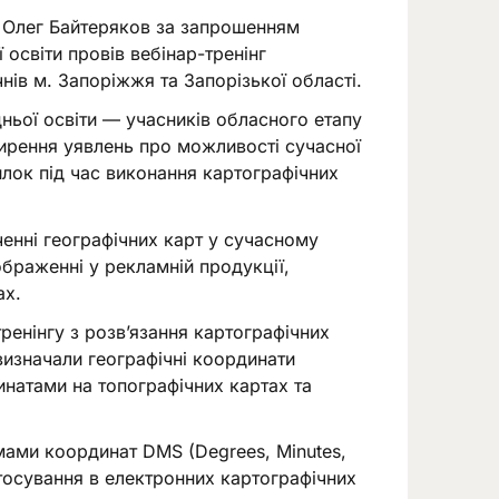
у Олег Байтеряков за запрошенням
 освіти провів вебінар-тренінг
нів м. Запоріжжя та Запорізької області.
дньої освіти — учасників обласного етапу
ширення уявлень про можливості сучасної
илок під час виконання картографічних
ченні географічних карт у сучасному
дображенні у рекламній продукції,
ах.
ренінгу з розв’язання картографічних
визначали географічні координати
инатами на топографічних картах та
мами координат DMS (Degrees, Minutes,
стосування в електронних картографічних