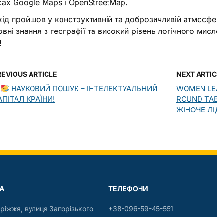
сах Google Maps і OpenStreetMap.
ід пройшов у конструктивній та доброзичливій атмосфе
овні знання з географії та високий рівень логічного мис
!
REVIOUS ARTICLE
NEXT ARTIC
НАУКОВИЙ ПОШУК – ІНТЕЛЕКТУАЛЬНИЙ
WOMEN LEA
АПІТАЛ КРАЇНИ!
ROUND TAB
ЖІНОЧЕ ЛІ
А
ТЕЛЕФОНИ
оріжжя, вулиця Запорізького
+38-096-59-45-551