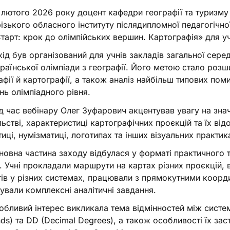
лютого 2026 року доцент кафедри географії та туризм
ізького обласного інституту післядипломної педагогічної
тарт: крок до олімпійських вершин. Картографія» для уч
ід був організований для учнів закладів загальної сере
раїнської олімпіади з географії. Його метою стало роз
афії й картографії, а також аналіз найбільш типових пом
нь олімпіадного рівня.
д час вебінару Олег Зуфарович акцентував увагу на зна
льстві, характеристиці картографічних проєкцій та їх ві
тиці, нумізматиці, логотипах та інших візуальних практик
овна частина заходу відбулася у форматі практичного т
. Учні прокладали маршрути на картах різних проєкцій, 
тів у різних системах, працювали з прямокутними коорд
ували комплексні аналітичні завдання.
бливий інтерес викликала тема відмінностей між систе
ds) та DD (Decimal Degrees), а також особливості їх за