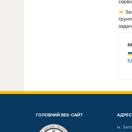
серві
Зах
ґрунт
задач
P
К
ГОЛОВНИЙ ВЕБ-САЙТ
АДРЕС
м. Зап