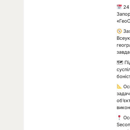
24 
Запор
«ГеоС
Зах
Всеук
геогр
завда
🗺 Пі
суспі
боніс
Осн
задач
об’єк
викон
Осо
Secon