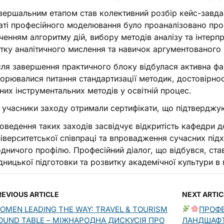
ершальним етапом став колективний розбір кейс-завданн
ті професійного моделювання було проаналізовано про
ченням алгоритму дій, вибору методів аналізу та інтерпр
тку аналітичного мислення та навичок аргументованого 
ля завершення практичного блоку відбулася активна фах
орювалися питання стандартизації методик, достовірност
них інструментальних методів у освітній процес.
 учасники заходу отримали сертифікати, що підтверджуют
ведення таких заходів засвідчує відкритість кафедри д
іверситетської співпраці та впровадження сучасних підх
дничого профілю. Професійний діалог, що відбувся, ст
дницької підготовки та розвитку академічної культури в
REVIOUS ARTICLE
NEXT ARTIC
OMEN LEADING THE WAY: TRAVEL & TOURISM
ПРОФЕ
OUND TABLE – МІЖНАРОДНА ДИСКУСІЯ ПРО
ЛАНДШАФТ