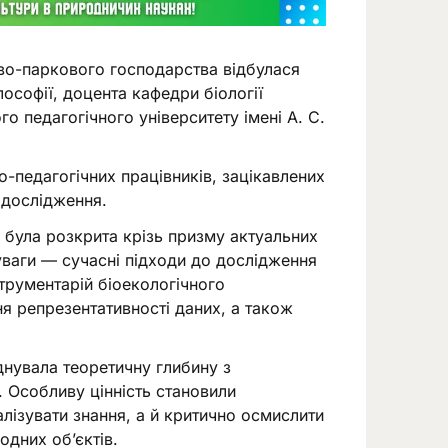
ово-паркового господарства відбулася
ософії, доцента кафедри біології
о педагогічного університету імені А. С.
о-педагогічних працівників, зацікавлених
 дослідження.
 була розкрита крізь призму актуальних
і уваги — сучасні підходи до дослідження
струментарій біоекологічного
я репрезентативності даних, а також
днувала теоретичну глибину з
 Особливу цінність становили
лізувати знання, а й критично осмислити
одних об’єктів.