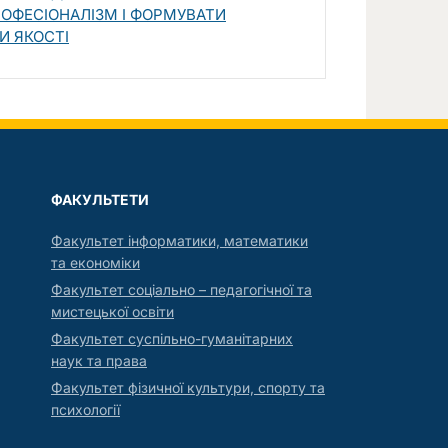
ОФЕСІОНАЛІЗМ І ФОРМУВАТИ
И ЯКОСТІ
ФАКУЛЬТЕТИ
Факультет інформатики, математики
та економіки
Факультет соціально – педагогічної та
мистецької освіти
Факультет суспільно-гуманітарних
наук та права
Факультет фізичної культури, спорту та
психології