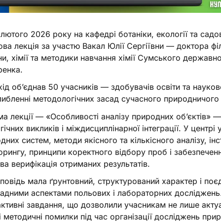
лютого 2026 року на кафедрі ботаніки, екології та сад
ова лекція за участю Вакал Юлії Сергіївни — доктора філ
и, хімії та методики навчання хімії Сумського державног
енка.
ід об’єднав 50 учасників — здобувачів освіти та науков
либленні методологічних засад сучасного природничого
а лекції — «Особливості аналізу природних об’єктів» —
гічних викликів і міждисциплінарної інтеграції. У центр
дних систем, методи якісного та кількісного аналізу, ін
орингу, принципи коректного відбору проб і забезпеченн
ва верифікація отриманих результатів.
овідь мала ґрунтовний, структурований характер і поє
адними аспектами польових і лабораторних досліджень.
активні завдання, що дозволили учасникам не лише актуа
і методичні помилки під час організації досліджень прир