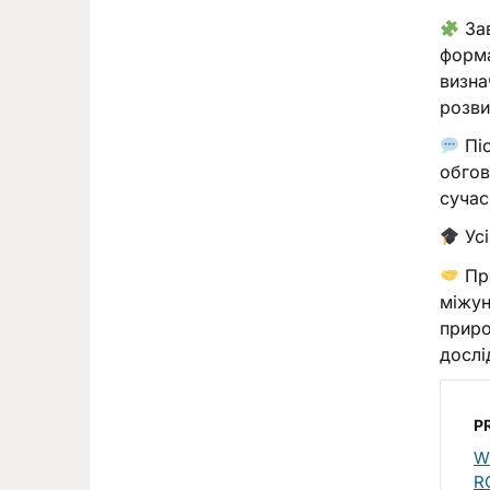
Зав
форма
визна
розви
Піс
обгов
сучас
Усі
Про
міжун
приро
дослі
P
W
R