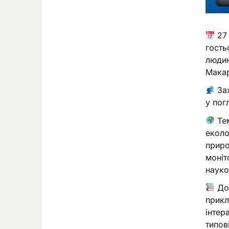
27 
гость
людин
Макар
Зах
у пог
Тем
еколо
приро
моніт
науко
Доп
прикл
інтер
типов