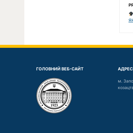
P
Я
ГОЛОВНИЙ ВЕБ-САЙТ
АДРЕС
м. Зап
козацтв