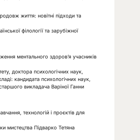
родовж життя: новітні підходи та
їнської філології та зарубіжної
еження ментального здоров’я учасників
ету, доктора психологічних наук,
ладі: кандидата психологічних наук,
 старшого викладача Варіної Ганни
вчання, технологій і проєктів для
іки мистецтва Підварко Тетяна