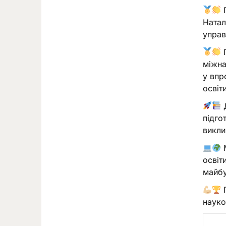
П
Натал
управ
П
міжна
у впр
освіт
Д
підго
викли
М
освіт
майбу
П
науко