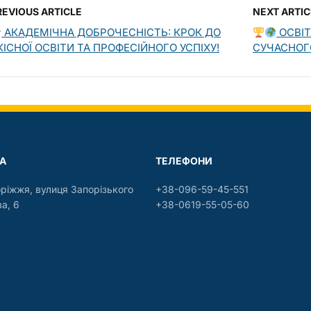
REVIOUS ARTICLE
NEXT ARTIC
АКАДЕМІЧНА ДОБРОЧЕСНІСТЬ: КРОК ДО
ОСВІТ
КІСНОЇ ОСВІТИ ТА ПРОФЕСІЙНОГО УСПІХУ!
СУЧАСНОГ
А
ТЕЛЕФОНИ
оріжжя, вулиця Запорізького
+38-096-59-45-551
а, 6
+38-0619-55-05-60