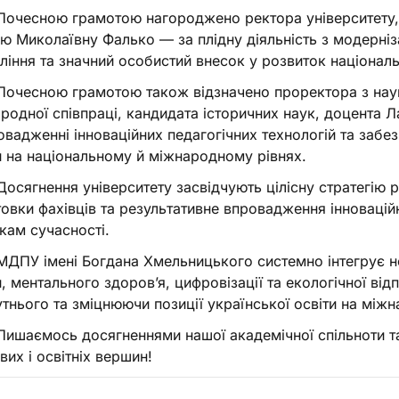
очесною грамотою нагороджено ректора університету, 
ю Миколаївну Фалько — за плідну діяльність з модерніза
ління та значний особистий внесок у розвиток національн
очесною грамотою також відзначено проректора з науко
родної співпраці, кандидата історичних наук, доцента 
овадженні інноваційних педагогічних технологій та забе
и на національному й міжнародному рівнях.
осягнення університету засвідчують цілісну стратегію р
товки фахівців та результативне впровадження інновацій
кам сучасності.
ДПУ імені Богдана Хмельницького системно інтегрує но
и, ментального здоров’я, цифровізації та екологічної від
тнього та зміцнюючи позиції української освіти на міжн
ишаємось досягненнями нашої академічної спільноти т
вих і освітніх вершин!