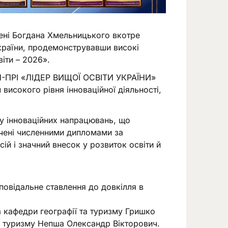
ені Богдана Хмельницького вкотре
України, продемонструвавши високі
віти – 2026».
РАН-ПРІ «ЛІДЕР ВИЩОЇ ОСВІТИ УКРАЇНИ»
исокого рівня інноваційної діяльності,
у інноваційних напрацювань, що
чені численними дипломами за
ій і значний внесок у розвиток освіти й
повідальне ставлення до довкілля в
а кафедри географії та туризму Гришко
та туризму Непша Олександр Вікторович.