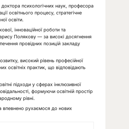
доктора психологічних наук, професора
ції освітнього процесу, стратегічне
ої освіти.
вої, інноваційної роботи та
Ларису Полякову — за високі досягнення
зпечення провідних позицій закладу
озвитку, високий рівень професійної
них освітніх практик, що відповідають
вітні підходи у сферах інклюзивної
повідальності, формуючи освітній простір
ародному рівні.
а впевнено рухаємося до нових