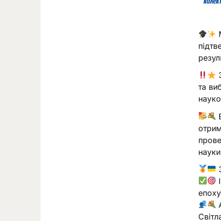
М
підтв
резул
З
та ви
науко
В
отрим
прове
науки
І
епоху
А
Світл