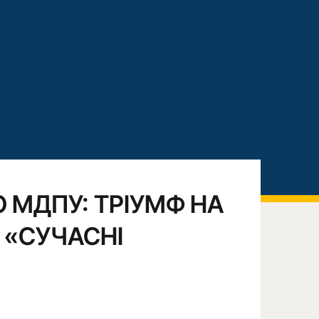
 МДПУ: ТРІУМФ НА
І «СУЧАСНІ