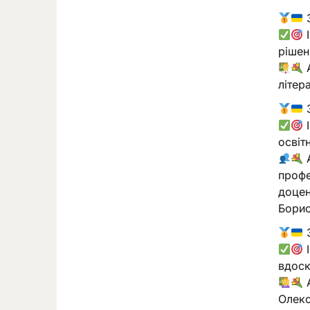
І
рішен
А
літер
І
освіт
А
профе
доцен
Борис
І
вдоск
А
Олекс