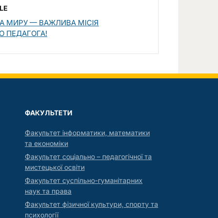
LE
А МИРУ — ВАЖЛИВА МІСІЯ
О ПЕДАГОГА!
ФАКУЛЬТЕТИ
Факультет інформатики, математики
та економіки
Факультет соціально – педагогічної та
мистецької освіти
Факультет суспільно-гуманітарних
наук та права
Факультет фізичної культури, спорту та
психології