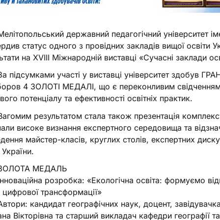
елітопольський державний педагогічний університет ім
ердив статус одного з провідних закладів вищої освіти 
ьтати на XVIII Міжнародній виставці «Сучасні заклади ос
а підсумками участі у виставці університет здобув Г
боров 4 ЗОЛОТІ МЕДАЛІ, що є переконливим свідченням в
вого потенціалу та ефективності освітніх практик.
агомим результатом стала також презентація комплекс
али високе визнання експертного середовища та відзна
дення майстер-класів, круглих столів, експертних дискус
 України.
ЗОЛОТА МЕДАЛЬ
нноваційна розробка: «Екологічна освіта: формуємо від
 цифрової трансформації»
втори: кандидат географічних наук, доцент, завідувачк
ана Вікторівна та старший викладач кафедри географії 