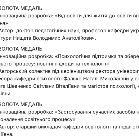
ЗОЛОТА МЕДАЛЬ
нноваційна розробка: «Від освіти для життя до освіти вп
ня»
втор: доктор педагогічних наук, професор кафедри укра
атури Нищета Володимир Анатолійович.
ЗОЛОТА МЕДАЛЬ
нноваційна розробка: «Психологічна підтримка та збер
нього процесу: новітні підходи та технології»
вторський колектив під керівництвом ректора університ
сора кафедри психології Фалько Наталі Миколаївни у ск
та Шевченко Світлани Віталіївни та магістра психології,
івни.
ЗОЛОТА МЕДАЛЬ
нноваційна розробка: «Застосування сучасних засобів на
оналення освітнього процесу»
втор: старший викладач кафедри освітології та педагог
іївна.