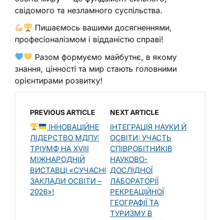
свідомого та незламного суспільства.
Пишаємось вашими досягненнями,
професіоналізмом і відданістю справі!
Разом формуємо майбутнє, в якому
знання, цінності та мир стають головними
орієнтирами розвитку!
PREVIOUS ARTICLE
NEXT ARTICLE
ІННОВАЦІЙНЕ
ІНТЕГРАЦІЯ НАУКИ Й
ЛІДЕРСТВО МДПУ:
ОСВІТИ: УЧАСТЬ
ТРІУМФ НА XVIII
СПІВРОБІТНИКІВ
МІЖНАРОДНІЙ
НАУКОВО-
ВИСТАВЦІ «СУЧАСНІ
ДОСЛІДНОЇ
ЗАКЛАДИ ОСВІТИ –
ЛАБОРАТОРІЇ
2026»!
РЕКРЕАЦІЙНОЇ
ГЕОГРАФІЇ ТА
ТУРИЗМУ В