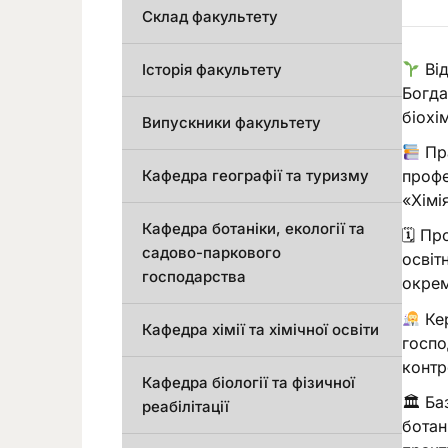
Склад факультету
Від
Історія факультету
Богда
біохі
Випускники факультету
Пра
Кафедра географії та туризму
профе
«Хімі
Кафедра ботаніки, екології та
🗓 Пр
садово-паркового
освіт
господарства
окрем
Кер
Кафедра хімії та хімічної освіти
госпо
контр
Кафедра біології та фізичної
🏛 Ба
реабілітації
ботан