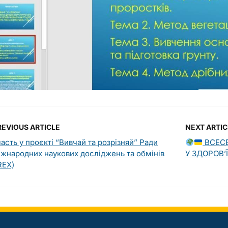
REVIOUS ARTICLE
NEXT ARTIC
часть у проєкті “Вивчай та розрізняй” Ради
ВСЕСВ
іжнародних наукових досліджень та обмінів
У ЗДОРОВ’
REX)