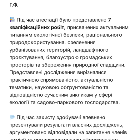
Г.Ф.
Під час атестації було представлено
7
кваліфікаційних робіт
, присвячених актуальним
питанням екологічної безпеки, раціонального
природокористування, озеленення
урбанізованих територій, ландшафтного
проєктування, благоустрою громадських
просторів та збереження природної спадщини.
Представлені дослідження вирізнялися
практичною спрямованістю, актуальністю
тематики, науковою обґрунтованістю та
відповідністю сучасним викликам у сфері
екології та садово-паркового господарства.
Під час захисту здобувачі впевнено
презентували результати власних досліджень,
аргументовано відповідали на запитання членів
комісії та продемонстрували сформованість