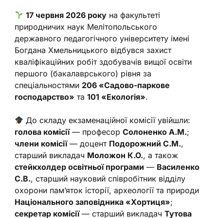
17 червня 2026 року
на факультеті
природничих наук Мелітопольського
державного педагогічного університету імені
Богдана Хмельницького відбувся захист
кваліфікаційних робіт здобувачів вищої освіти
першого (бакалаврського) рівня за
спеціальностями
206 «Садово-паркове
господарство»
та
101 «Екологія»
.
До складу екзаменаційної комісії увійшли:
голова комісії
— професор
Солоненко А.М.
;
члени комісії
— доцент
Подорожний С.М.
,
старший викладач
Моложон К.О.
, а також
стейкхолдер освітньої програми
—
Василенко
С.В.
, старший науковий співробітник відділу
охорони пам’яток історії, археології та природи
Національного заповідника «Хортиця»
;
секретар комісії
— старший викладач
Тутова