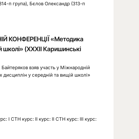
314-п група), Бєлов Олександр (313-п
Й КОНФЕРЕНЦІЇ «Методика
й школі» (XXХIІ Каришинські
. Байтеряков взяв участь у Міжнародній
 дисциплін у середній та вищій школі»
: І СТН курс: ІІ курс: ІІ СТН курс: ІІІ курс: