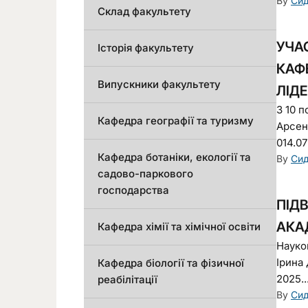
By
Сид
Склад факультету
УЧА
Історія факультету
КАФЕ
Випускники факультету
ЛІД
З 10 п
Кафедра географії та туризму
Арсен
014.07
Кафедра ботаніки, екології та
By
Сид
садово-паркового
господарства
ПІД
АКА
Кафедра хімії та хімічної освіти
Науко
Ірина 
Кафедра біології та фізичної
2025..
реабілітації
By
Сид