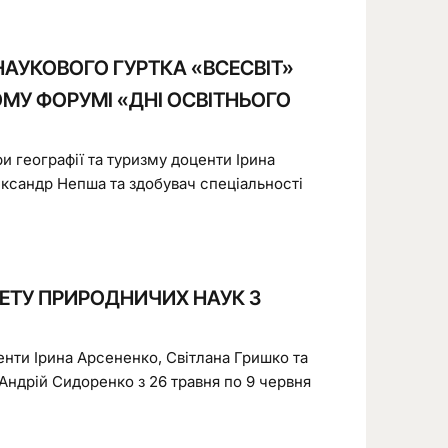
НАУКОВОГО ГУРТКА «ВСЕСВІТ»
ОМУ ФОРУМІ «ДНІ ОСВІТНЬОГО
ри географії та туризму доценти Ірина
ександр Непша та здобувач спеціальності
ТЕТУ ПРИРОДНИЧИХ НАУК З
енти Ірина Арсененко, Світлана Гришко та
ї Андрій Сидоренко з 26 травня по 9 червня