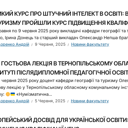
КИЙ КУРС ПРО ШТУЧНИЙ ІНТЕЛЕКТ В ОСВІТІ:
ТУРИЗМУ ПРОЙШЛИ КУРС ПІДВИЩЕННЯ КВАЛІФІ
травня по 9 червня 2025 року викладачі кафедри географії та
о, Ірина Донець та старший викладач Олександр Непша брали
оренко Андрій
9 Червня, 2025
Новини факультету
ГОСТЬОВА ЛЕКЦІЯ В ТЕРНОПІЛЬСЬКОМУ ОБ
ТИТУТІ ПІСЛЯДИПЛОМНОЇ ПЕДАГОГІЧНОЇ ОСВІ
 червня 2025 року доцент кафедри географії та туризму Оле
ову лекцію у Тернопільському обласному комунальному інсти
му:
«Нумізматична...
оренко Андрій
5 Червня, 2025
Новини факультету
ПЕЙСЬКИЙ ДОСВІД ДЛЯ УКРАЇНСЬКОЇ ОСВІТИ: