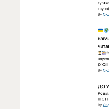
гуртк
група)
By
Сид
навч
чита
2
науко
(XXХIІ
By
Сид
ДО У
Розкла
ІІІ СТ
By
Сид