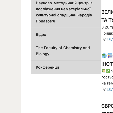
Науково-методичний центр із
дослідження нематеріальної
ВЕЛИ
культурної спадщини народів
ТА 
Приазов’я
З 26 
Гришк
Відео
By
Сид
The Faculty of Chemistry and
Biology
ІНС
Конференції
5
гость
на те
By
Сид
ЄВРО