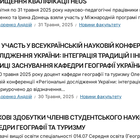
ВИЩЕННЯ КВАЛІФІКАЦІЇ HEUS
вітня по 31 травня 2025 року науково-педагогічні працівники
нко та Ірина Донець взяли участь у Міжнародній програмі під
оренко Андрій
31 Травня, 2025
Новини факультету
УЧАСТЬ У ВСЕУКРАЇНСЬКІЙ НАУКОВІЙ КОНФЕР
ІДЖЕННЯ УКРАЇНИ: ІНТЕГРАЦІЯ ТРАДИЦІЙ І І
ИЦІ ЗАСНУВАННЯ КАФЕДРИ ГЕОГРАФІЇ УКРАЇН
0 травня 2025 року доцент кафедри географії та туризму Оле
ій конференції «Регіональні дослідження України: інтеграція
приурочено до відзначення...
оренко Андрій
30 Травня, 2025
Новини факультету
КОВІ ЗДОБУТКИ ЧЛЕНІВ СТУДЕНТСЬКОГО НАУК
ДРИ ГЕОГРАФІЇ ТА ТУРИЗМУ
ачі вищої освіти спеціальності 014.07 Середня освіта (Геог