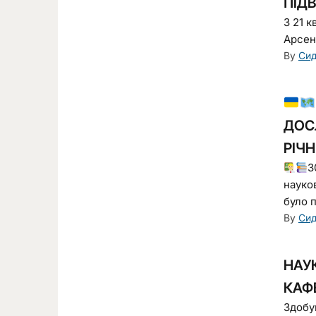
ПІД
З 21 к
Арсене
By
Сид
ДОСЛ
РІЧН
3
науков
було 
By
Сид
НАУ
КАФЕ
Здобув