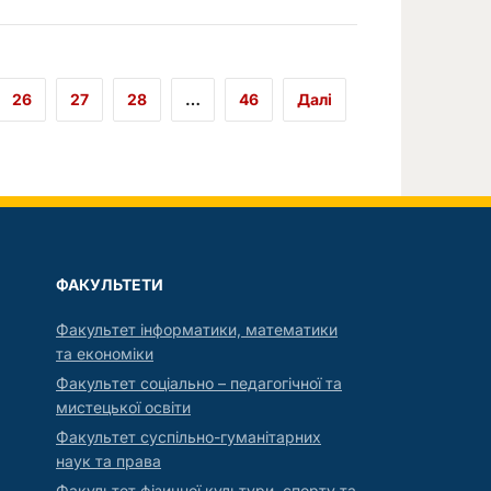
26
27
28
…
46
Далі
ФАКУЛЬТЕТИ
Факультет інформатики, математики
та економіки
Факультет соціально – педагогічної та
мистецької освіти
Факультет суспільно-гуманітарних
наук та права
Факультет фізичної культури, спорту та