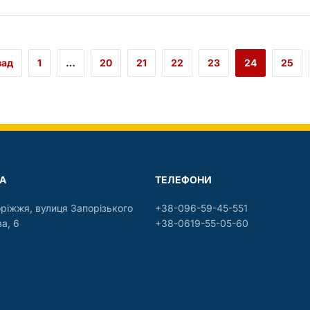
зад
1
…
20
21
22
23
24
25
А
ТЕЛЕФОНИ
оріжжя, вулиця Запорізького
+38-096-59-45-551
а, 6
+38-0619-55-05-60