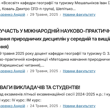
а «Всесвіт» кафедри географії та туризму Мешальніков Іван (
, Коваль Дмитро (313-п група), Шепітько...
оренко Андрій
29 Травня, 2025
Новини факультету
УЧАСТЬ У МІЖНАРОДНІЙ НАУКОВО-ПРАКТИЧНІ
ання природничих дисциплін у середній та вищі
ння)
9 травня 2025 року доцент кафедри географії та туризму О. З
во-практичній конференції «Методика навчання природничих
 Каришинські читання),...
оренко Андрій
29 Травня, 2025
Новини факультету
ВАГИ ВИКЛАДАЧІВ ТА СТУДЕНТІВ!
д екзаменів літньої екзаменаційної сесії 2024-2025 н.р.: І курс
Н курс: IV курс: ІМ курс:
оренко Андрій
24 Травня, 2025
Новини факультету