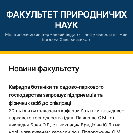
ФАКУЛЬТЕТ ПРИРОДНИЧИХ
НАУК
Мелітопольський державний педагогічний університет імені
Богдана Хмельницького
Новини факультету
Кафедра ботаніки та садово-паркового
господарства запрошує підприємців та
фізичних осіб до співпраці!
20 травня викладачами кафедри ботаніки та садово-
паркового господарства (доц. Павленко О.М., ст.
викладач Брен О.Г., ст. викладач Бредіхіна Ю.Л.) на
чолі із завідувачем кафедри доц. Подорожним С.М.