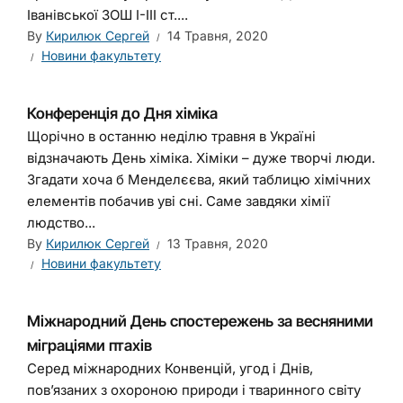
Іванівської ЗОШ І-ІІІ ст....
By
Кирилюк Сергей
14 Травня, 2020
Новини факультету
Конференція до Дня хіміка
Щорічно в останню неділю травня в Україні
відзначають День хіміка. Хіміки – дуже творчі люди.
Згадати хоча б Менделєєва, який таблицю хімічних
елементів побачив уві сні. Саме завдяки хімії
людство...
By
Кирилюк Сергей
13 Травня, 2020
Новини факультету
Міжнародний День спостережень за весняними
міграціями птахів
Серед міжнародних Конвенцій, угод і Днів,
пов’язаних з охороною природи і тваринного світу