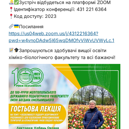
Зустріч відбудеться на платформі ZOOM
Ідентифікатор конференції: 431 221 6364
Код доступу: 2023
Посилання
https://us04web.zoom.us/j/4312216364?
pwd=w4vnoDAdw5I65wqDMOfvViWvUVWyLc.1
Запрошуються здобувачі вищої освіти
хіміко-біологічного факультету та всі бажаючі!