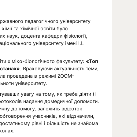
ржавного педагогічного університету
мії та хімічної освіти було
их наук, доцента кафедри фізіології,
іонального університету імені І.І.
іти хіміко-біологічного факультету:
«Топ
 станах»
. Враховуючи актуальність теми,
була проведена в режимі ZOОM-
ьноти університету.
увавши увагу на тому, як треба діяти (і
протоколів надання домедичної допомоги.
дичну допомогу, залежить відсоток
бговорення учасників, які відзначили,
остатньому рівні і більшість не знайома
колах.