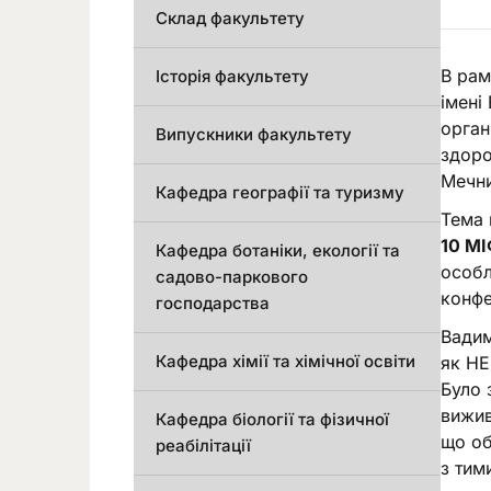
Склад факультету
В рам
Історія факультету
імені
орган
Випускники факультету
здоро
Мечни
Кафедра географії та туризму
Тема 
10 МІ
Кафедра ботаніки, екології та
особл
садово-паркового
конфе
господарства
Вадим
Кафедра хімії та хімічної освіти
як НЕ
Було 
вижив
Кафедра біології та фізичної
що об
реабілітації
з тим