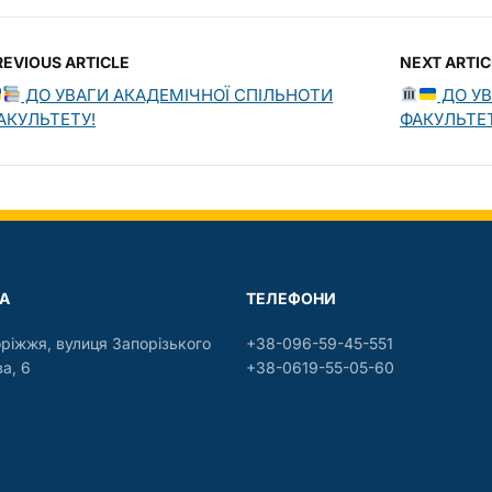
REVIOUS ARTICLE
NEXT ARTIC
ДО УВАГИ АКАДЕМІЧНОЇ СПІЛЬНОТИ
ДО УВ
АКУЛЬТЕТУ!
ФАКУЛЬТЕТ
А
ТЕЛЕФОНИ
оріжжя, вулиця Запорізького
+38-096-59-45-551
а, 6
+38-0619-55-05-60