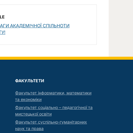
LE
АГИ АКАДЕМІЧНОЇ СПІЛЬНОТИ
У!
ФАКУЛЬТЕТИ
Факультет інформатики, математики
та економіки
Факультет соціально – педагогічної та
мистецької освіти
Факультет суспільно-гуманітарних
наук та права