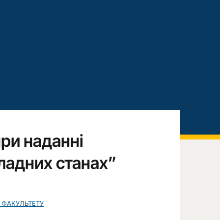
при наданні
ладних станах”
 ФАКУЛЬТЕТУ