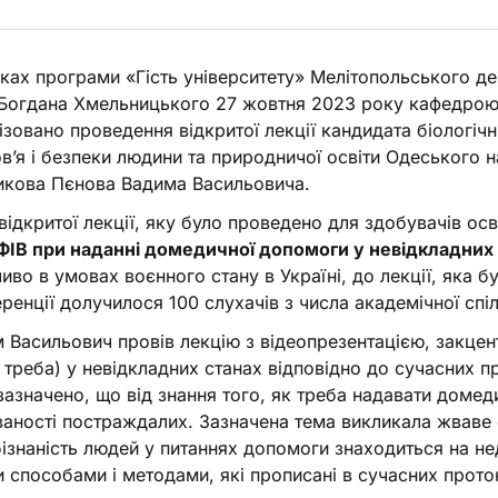
ках програми «Гість університету» Мелітопольського де
 Богдана Хмельницького 27 жовтня 2023 року кафедрою хі
ізовано проведення відкритої лекції кандидата біологічн
в’я і безпеки людини та природничої освіти Одеського нац
кова Пєнова Вадима Васильовича.
відкритої лекції, яку було проведено для здобувачів осв
ФІВ при наданні домедичної допомоги у невідкладних
иво в умовах воєнного стану в Україні, до лекції, яка 
ренції долучилося 100 слухачів з числа академічної спіл
 Васильович провів лекцію з відеопрезентацією, закцент
 треба) у невідкладних станах відповідно до сучасних 
зазначено, що від знання того, як треба надавати доме
аності постраждалих. Зазначена тема викликала жваве о
ізнаність людей у питаннях допомоги знаходиться на нед
и способами і методами, які прописані в сучасних прото