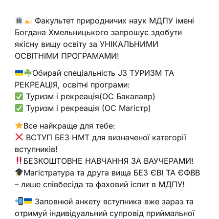
Факультет природничих наук МДПУ імені
Богдана Хмельницького запрошує здобути
якісну вищу освіту за УНІКАЛЬНИМИ
ОСВІТНІМИ ПРОГРАМАМИ!
Обирай спеціальність J3 ТУРИЗМ ТА
РЕКРЕАЦІЯ, освітні програми:
Туризм і рекреація(ОС Бакалавр)
Туризм і рекреація (ОС Магістр)
Все найкраще для тебе:
ВСТУП БЕЗ НМТ для визначеної категорії
вступників!
БЕЗКОШТОВНЕ НАВЧАННЯ ЗА ВАУЧЕРАМИ!
Магістратура та друга вища БЕЗ ЄВІ ТА ЄФВВ
– лише співбесіда та фаховий іспит в МДПУ!
Заповнюй анкету вступника вже зараз та
отримуй індивідуальний супровід приймальної