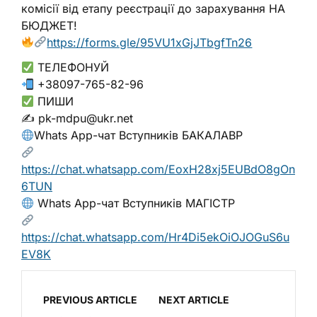
комісії від етапу реєстрації до зарахування НА
БЮДЖЕТ!
https://forms.gle/95VU1xGjJTbgfTn26
ТЕЛЕФОНУЙ
+38097-765-82-96
ПИШИ
✍️ pk-mdpu@ukr.net
Whats App-чат Вступників БАКАЛАВР
https://chat.whatsapp.com/EoxH28xj5EUBdO8gOn
6TUN
Whats App-чат Вступників МАГІСТР
https://chat.whatsapp.com/Hr4Di5ekOiOJOGuS6u
EV8K
PREVIOUS ARTICLE
NEXT ARTICLE