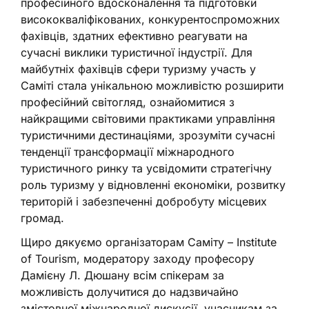
професійного вдосконалення та підготовки
висококваліфікованих, конкурентоспроможних
фахівців, здатних ефективно реагувати на
сучасні виклики туристичної індустрії. Для
майбутніх фахівців сфери туризму участь у
Саміті стала унікальною можливістю розширити
професійний світогляд, ознайомитися з
найкращими світовими практиками управління
туристичними дестинаціями, зрозуміти сучасні
тенденції трансформації міжнародного
туристичного ринку та усвідомити стратегічну
роль туризму у відновленні економіки, розвитку
територій і забезпеченні добробуту місцевих
громад.
Щиро дякуємо організаторам Саміту – Institute
of Tourism, модератору заходу професору
Дамієну Л. Дюшану всім спікерам за
можливість долучитися до надзвичайно
змістовної міжнародної дискусії, учасникам за