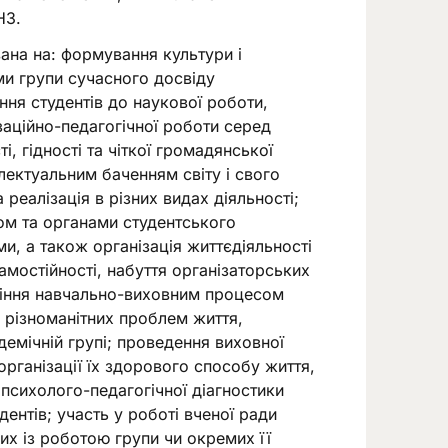
НЗ.
ана на: формування культури і
ми групи сучасного досвіду
ня студентів до наукової роботи,
заційно-педагогічної роботи серед
і, гідності та чіткої громадянської
електуальним баченням світу і свого
 реалізація в різних видах діяльності;
вом та органами студентського
, а також організація життєдіяльності
самостійності, набуття організаторських
вління навчально-виховним процесом
 різноманітних проблем життя,
емічній групі; проведення виховної
організації їх здорового способу життя,
психолого-педагогічної діагностики
дентів; участь у роботі вченої ради
их із роботою групи чи окремих її