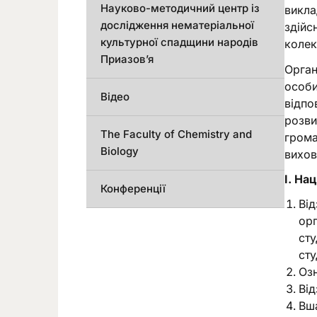
Науково-методичний центр із
викла
дослідження нематеріальної
здійс
культурної спадщини народів
колек
Приазов’я
Орган
особи
Відео
відпо
розви
The Faculty of Chemistry and
грома
Biology
вихов
І. На
Конференції
Від
орг
сту
сту
Озн
Від
Вша