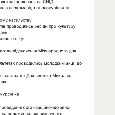
тики захворювань на СНІД.
нню наркоманії, тютюнокуріння та
ому насильству.
ів проводились бесіди про культуру
дань.
илого віку.
нагоди відзначення Міжнародного дня
льтетах проводились молодіжні акції до
ні свято» до Дня святого Миколая.
тощо.
окурсника
проведенні організаційно-виховної
 на положення, які визначені в