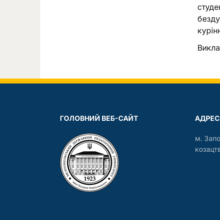
студе
безду
курін
Викла
ГОЛОВНИЙ ВЕБ-САЙТ
АДРЕС
м. Зап
козацтв