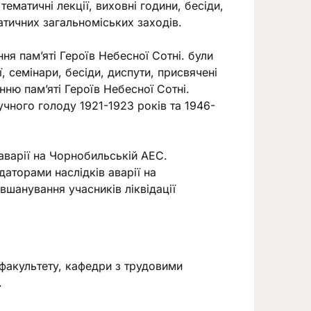
ематичні лекції, виховні години, бесіди,
атичних загальноміських заходів.
ня пам’яті Героїв Небесної Сотні. були
ї, семінари, бесіди, диспути, присвячені
нню пам’яті Героїв Небесної Сотні.
чного голоду 1921-1923 років та 1946-
 аварії на Чорнобильській АЕС.
ідаторами наслідків аварії на
вшанування учасників ліквідації
 факультету, кафедри з трудовими
.