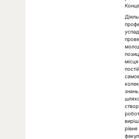
Конце
Діяль
профе
успад
прове
молод
позиц
місця
пості
самов
колек
знань
шляхо
створ
робот
виріш
рівня
факул