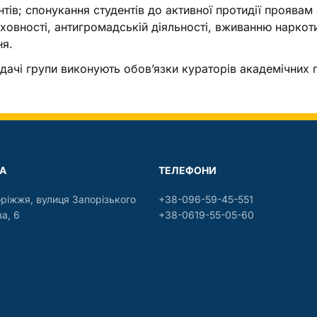
нтів; спонукання студентів до активної протидії проява
ховності, антигромадській діяльності, вживанню наркот
ня.
дачі групи виконують обов’язки кураторів академічних 
А
ТЕЛЕФОНИ
оріжжя, вулиця Запорізького
+38-096-59-45-551
а, 6
+38-0619-55-05-60