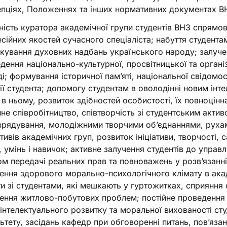
пціях, Положеннях та інших нормативних документах В
ність куратора академічної групи студентів ВНЗ спрямов
сійних якостей сучасного спеціаліста; набуття студента
кування духовних надбань українського народу; залучен
дення національно-культурної, просвітницької та органі
і; формування історичної пам’яті, національної свідомост
ії студента; допомогу студентам в оволодінні новим інт
 в ньому, розвиток здібностей особистості, їх повноцінна
йне співробітництво, співтворчість зі студентським акти
рядування, молодіжними творчими об’єднаннями, рухами
тивів академічних груп, розвиток ініціативи, творчості, 
, умінь і навичок; активне залучення студентів до упра
м передачі реальних прав та повноважень у розв’язанні
ення здорового морально-психологічного клімату в акад
и зі студентами, які мешкають у гуртожитках, сприяння 
ення житлово-побутових проблем; постійне проведення 
 інтелектуального розвитку та моральної вихованості сту
ьтету, засідань кафедр при обговоренні питань, пов’язан