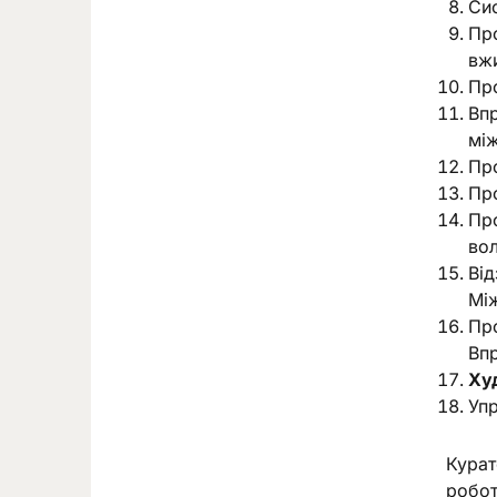
Сис
Про
вжи
Про
Вп
між
Пр
Про
Про
вол
Від
Мі
Про
Впр
Ху
Уп
Курат
робот