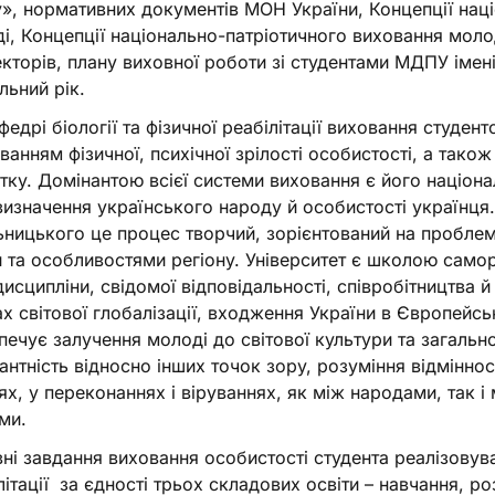
у», нормативних документів МОН України, Концепції нац
і, Концепції національно-патріотичного виховання моло
кторів, плану виховної роботи зі студентами МДПУ імен
льний рік.
федрі біології та фізичної реабілітації виховання студен
ванням фізичної, психічної зрілості особистості, а також
тку. Домінантою всієї системи виховання є його націон
изначення українського народу й особистості українця.
ницького це процес творчий, зорієнтований на проблеми
и та особливостями регіону. Університет є школою само
исципліни, свідомої відповідальності, співробітництва й
х світової глобалізації, входження України в Європейс
печує залучення молоді до світової культури та загаль
антність відносно інших точок зору, розуміння відміннос
ях, у переконаннях і віруваннях, як між народами, так і 
ми.
ні завдання виховання особистості студента реалізовувал
літації за єдності трьох складових освіти – навчання, ро