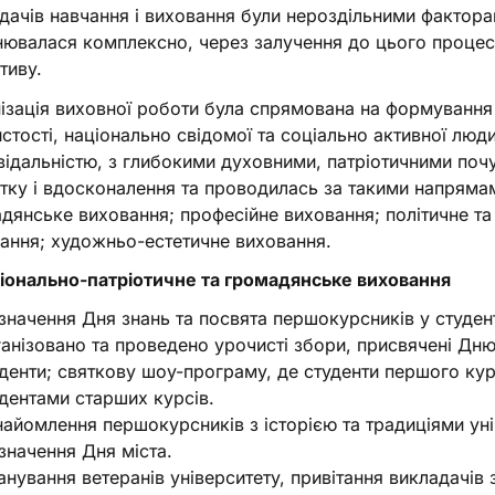
дачів навчання і виховання були нероздільними фактора
нювалася комплексно, через залучення до цього процес
тиву.
ізація виховної роботи була спрямована на формування 
стості, національно свідомої та соціально активної лю
відальністю, з глибокими духовними, патріотичними поч
тку і вдосконалення та проводилась за такими напрямам
дянське виховання; професійне виховання; політичне т
ання; художньо-естетичне виховання.
ціонально-патріотичне та громадянське виховання
значення Дня знань та посвята першокурсників у студент
анізовано та проведено урочисті збори, присвячені Дню
денти; святкову шоу-програму, де студенти першого ку
дентами старших курсів.
айомлення першокурсників з історією та традиціями уні
значення Дня міста.
нування ветеранів університету, привітання викладачів 