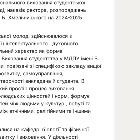
іонального виховання студентської
ді, наказів ректора, розпоряджень
і Б. Хмельницького на 2024-2025
тської молоді здійснювалося з
 її інтелектуального і духовного
альний характер як форма
 Виховання студентства у МДПУ імені Б.
, пов’язані зі специфікою закладу вищої
розвитку, самоуправління,
 творчості викладача й студента. В
ький простір процес виховання
нолюдських цінностей і норм, формує
тей між людьми у культурі, побуті та
між етнічними, релігійними та іншими
ися на кафедрі біології та фізичної
звитку і виховання. У діяльності