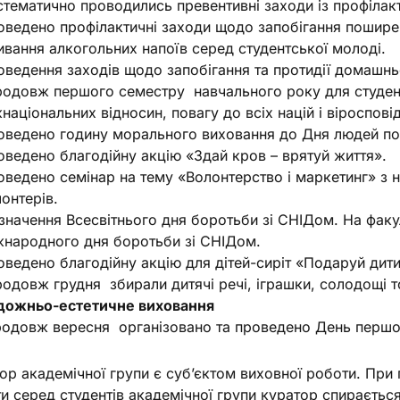
тематично проводились превентивні заходи із профілак
ведено профілактичні заходи щодо запобігання пошире
вання алкогольних напоїв серед студентської молоді.
ведення заходів щодо запобігання та протидії домашнь
родовж першого семестру навчального року для студент
національних відносин, повагу до всіх націй і віроспові
оведено годину морального виховання до Дня людей пох
ведено благодійну акцію «Здай кров – врятуй життя».
ведено семінар на тему «Волонтерство і маркетинг» з 
онтерів.
значення Всесвітнього дня боротьби зі СНІДом. На факу
жнародного дня боротьби зі СНІДом.
ведено благодійну акцію для дітей-сиріт «Подаруй дити
одовж грудня збирали дитячі речі, іграшки, солодощі 
дожньо-естетичне виховання
родовж вересня організовано та проведено День перш
ор академічної групи є суб’єктом виховної роботи. При 
и серед студентів академічної групи куратор спирається