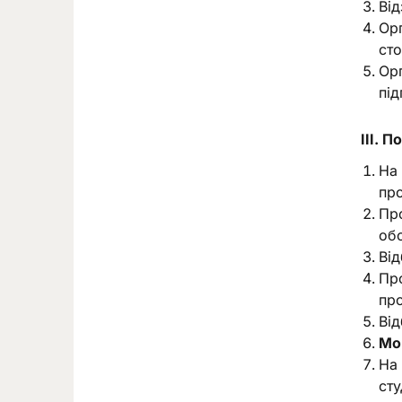
Від
Орг
сто
Орг
під
ІІІ. 
На 
пр
Про
обо
Від
Про
пр
Від
Мо
На 
сту