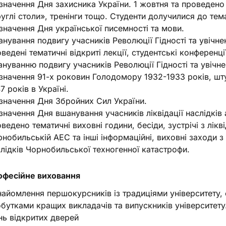
значення Дня захисника України. 1 жовтня та проведено т
углі столи», тренінги тощо. Студенти долучилися до тем
значення Дня української писемності та мови.
нування подвигу учасників Революції Гідності та увічнен
ведені тематичні відкриті лекції, студентські конференці
нуванню подвигу учасників Революції Гідності та увічне
значення 91-х роковин Голодомору 1932-1933 років, шту
7 років в Україні.
значення Дня Збройних Сил України.
значення Дня вшанування учасників ліквідації наслідків
ведено тематичні виховні години, бесіди, зустрічі з лікв
нобильській АЕС та інші інформаційні, виховні заходи з 
лідків Чорнобильської техногенної катастрофи.
рофесійне виховання
айомлення першокурсників із традиціями університету,
бутками кращих викладачів та випускників університету
ь відкритих дверей