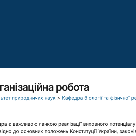
ганізаційна робота
ьтет природничих наук
>
Кафедра біології та фізичної ре
ра є важливою ланкою реалізації виховного потенціалу
відно до основних положень Конституції України, законі