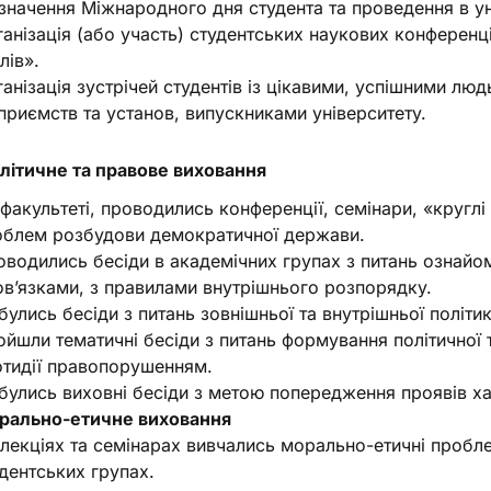
значення Міжнародного дня студента та проведення в ун
анізація (або участь) студентських наукових конференцій
лів».
анізація зустрічей студентів із цікавими, успішними лю
приємств та установ, випускниками університету.
Політичне та правове виховання
факультеті, проводились конференції, семінари, «круглі 
облем розбудови демократичної держави.
водились бесіди в академічних групах з питань ознайом
в’язками, з правилами внутрішнього розпорядку.
булись бесіди з питань зовнішньої та внутрішньої політик
йшли тематичні бесіди з питань формування політичної т
отидії правопорушенням.
булись виховні бесіди з метою попередження проявів ха
рально-етичне виховання
лекціях та семінарах вивчались морально-етичні пробл
дентських групах.