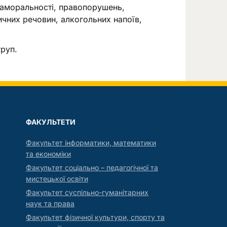
м аморальності, правопорушень,
ичних речовин, алкогольних напоїв,
груп.
ФАКУЛЬТЕТИ
Факультет інформатики, математики
та економіки
Факультет соціально – педагогічної та
мистецької освіти
Факультет суспільно-гуманітарних
наук та права
Факультет фізичної культури, спорту та