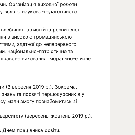
ми. Організація виховної роботи
у всього науково-педагогічного
всебічної гармонійно розвиненої
дини з високою громадянською
уттями, здатної до неперервного
и: національно-патріотичне та
а правове виховання; морально-етичне
и (3 вересня 2019 р.). Зокрема,
 знань та посвяті першокурсників у
рсу мали змогу познайомитись зі
верситету (вересень-жовтень 2019 р.).
з Днем працівника освіти.