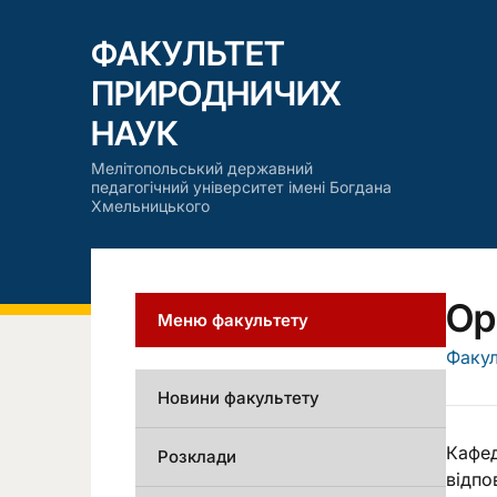
ФАКУЛЬТЕТ
ПРИРОДНИЧИХ
НАУК
Мелітопольський державний
педагогічний університет імені Богдана
Хмельницького
Ор
Меню факультету
Факул
Новини факультету
Кафед
Розклади
відпо