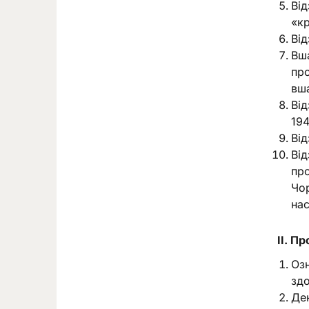
Від
«кр
Від
Вша
про
вша
Від
194
Від
Від
про
Чор
нас
ІІ. П
Озн
здо
Ден