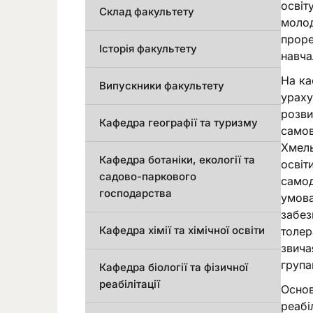
освіт
Склад факультету
молод
проре
Історія факультету
навча
На ка
Випускники факультету
ураху
розви
Кафедра географії та туризму
самов
Хмель
Кафедра ботаніки, екології та
освіт
садово-паркового
самод
господарства
умова
забез
Кафедра хімії та хімічної освіти
толер
звича
група
Кафедра біології та фізичної
реабілітації
Основ
реабі