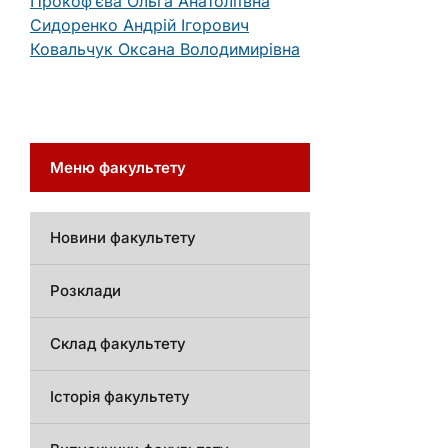
Прокоф’єва Ольга Анатоліївна
Сидоренко Андрій Ігорович
Ковальчук Оксана Володимирівна
Меню факультету
Новини факультету
Розклади
Склад факультету
Історія факультету