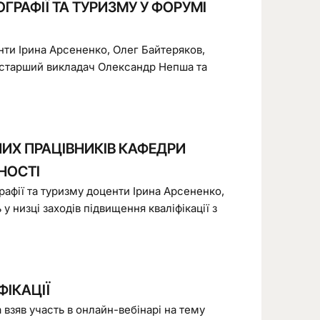
ГРАФІЇ ТА ТУРИЗМУ У ФОРУМІ
нти Ірина Арсененко, Олег Байтеряков,
, старший викладач Олександр Непша та
НИХ ПРАЦІВНИКІВ КАФЕДРИ
НОСТІ
рафії та туризму доценти Ірина Арсененко,
 низці заходів підвищення кваліфікації з
ФІКАЦІЇ
взяв участь в онлайн-вебінарі на тему