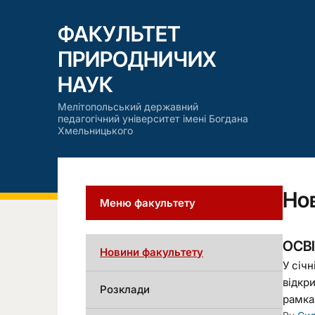
ФАКУЛЬТЕТ
ПРИРОДНИЧИХ
НАУК
Мелітопольський державний
педагогічний університет імені Богдана
Хмельницького
Но
Меню факультету
ОСВ
Новини факультету
У січ
відкр
Розклади
рамках