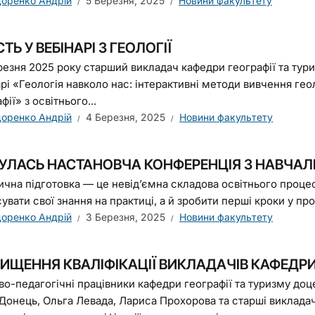
оренко Андрій
5 Березня, 2025
Новини факультету
ТЬ У ВЕБІНАРІ З ГЕОЛОГІЇ
резня 2025 року старший викладач кафедри географії та тур
арі «Геологія навколо нас: інтерактивні методи вивчення гео
фії» з освітнього...
оренко Андрій
4 Березня, 2025
Новини факультету
БУЛАСЬ НАСТАНОВЧА КОНФЕРЕНЦІЯ З НАВЧАЛЬ
ична підготовка — це невід’ємна складова освітнього проце
увати свої знання на практиці, а й зробити перші кроки у про
оренко Андрій
3 Березня, 2025
Новини факультету
ИЩЕННЯ КВАЛІФІКАЦІЇ ВИКЛАДАЧІВ КАФЕДРИ 
во-педагогічні працівники кафедри географії та туризму доц
 Донець, Ольга Левада, Лариса Прохорова та старші виклада