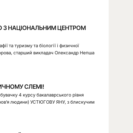
НО З НАЦІОНАЛЬНИМ ЦЕНТРОМ
ії та туризму та біології і физичної
хорова, старший викладач Олександр Непша
ИЧНОМУ СЛЕМІ!
увачку 4 курсу бакалаврського рівня
здоров’я людини) УСТЮГОВУ ЯНУ, з блискучим