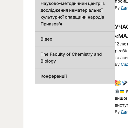
пройшл
Науково-методичний центр із
By
Сид
дослідження нематеріальної
культурної спадщини народів
Приазов’я
УЧА
«МА
Відео
12 лют
реабі
The Faculty of Chemistry and
та ас
Biology
By
Сид
Конференції
К
вищої
виступ
By
Сид