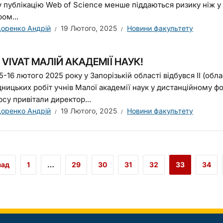
 публікацію Web of Science менше піддаються ризику ніж у
ом...
оренко Андрій
19 Лютого, 2025
Новини факультету
VIVAT МАЛІЙ АКАДЕМІЇ НАУК!
5-16 лютого 2025 року у Запорізькій області відбувся ІІ (об
дницьких робіт учнів Малої академії наук у дистанційному ф
су привітали директор...
оренко Андрій
19 Лютого, 2025
Новини факультету
зад
1
…
29
30
31
32
33
34