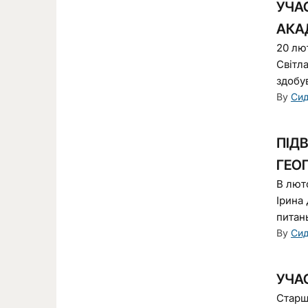
УЧАС
АКА
20 лю
Світл
здобув
By
Сид
ПІД
ГЕОГ
В лют
Ірина
питань
By
Сид
УЧАС
Старш