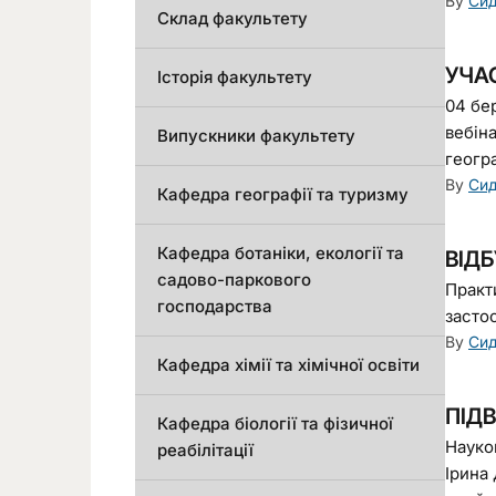
By
Сид
Склад факультету
УЧАС
Історія факультету
04 бе
вебін
Випускники факультету
геогра
By
Сид
Кафедра географії та туризму
Кафедра ботаніки, екології та
ВІД
садово-паркового
Практ
господарства
застос
By
Сид
Кафедра хімії та хімічної освіти
ПІДВ
Кафедра біології та фізичної
Науко
реабілітації
Ірина