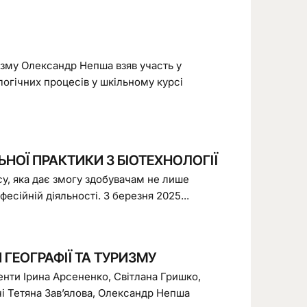
изму Олександр Непша взяв участь у
логічних процесів у шкільному курсі
НОЇ ПРАКТИКИ З БІОТЕХНОЛОГІЇ
су, яка дає змогу здобувачам не лише
фесійній діяльності. 3 березня 2025...
ГЕОГРАФІЇ ТА ТУРИЗМУ
енти Ірина Арсененко, Світлана Гришко,
чі Тетяна Зав’ялова, Олександр Непша