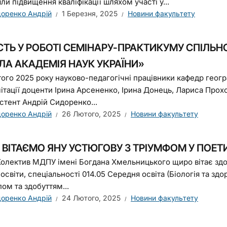
и підвищення кваліфікації шляхом участі у...
оренко Андрій
1 Березня, 2025
Новини факультету
СТЬ У РОБОТІ СЕМІНАРУ-ПРАКТИКУМУ СПІЛЬ
ЛА АКАДЕМІЯ НАУК УКРАЇНИ»
ого 2025 року науково-педагогічні працівники кафедр географ
літації доценти Ірина Арсененко, Ірина Донець, Лариса Про
истент Андрій Сидоренко...
оренко Андрій
26 Лютого, 2025
Новини факультету
ВІТАЄМО ЯНУ УСТЮГОВУ З ТРІУМФОМ У ПОЕТ
олектив МДПУ імені Богдана Хмельницького щиро вітає здоб
 освіти, спеціальності 014.05 Середня освіта (Біологія та 
ом та здобуттям...
оренко Андрій
24 Лютого, 2025
Новини факультету