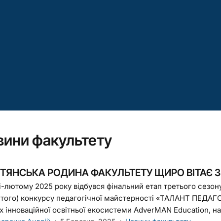
вини факультету
ІТЯНСЬКА РОДИНА ФАКУЛЬТЕТУ ЩИРО ВІТАЄ 
ні-лютому 2025 року відбувся фінальний етап третього сезо
итого) конкурсу педагогічної майстерності «ТАЛАНТ ПЕДАГО
 інноваційної освітньої екосистеми AdverMAN Education, нац