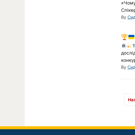
«Чому
Спікер
By
Сид
1
дослі
конкур
By
Сид
На