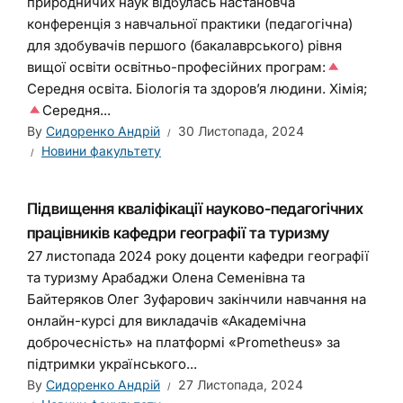
природничих наук відбулась настановча
конференція з навчальної практики (педагогічна)
для здобувачів першого (бакалаврського) рівня
вищої освіти освітньо-професійних програм:
Середня освіта. Біологія та здоров’я людини. Хімія;
Середня...
By
Сидоренко Андрій
30 Листопада, 2024
Новини факультету
Підвищення кваліфікації науково-педагогічних
працівників кафедри географії та туризму
27 листопада 2024 року доценти кафедри географії
та туризму Арабаджи Олена Семенівна та
Байтеряков Олег Зуфарович закінчили навчання на
онлайн-курсі для викладачів «Академічна
доброчесність» на платформі «Prometheus» за
підтримки українського...
By
Сидоренко Андрій
27 Листопада, 2024