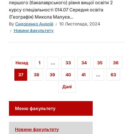
першого (бакалаврського) рівня вищої освіти 2
курсу спеціальності 014.07 Середня освіта
(Географія) Микола Малуєв...
By
Сидоренко Андрій
10 Листопада, 2024
Новини факультету
Назад
1
…
33
34
35
36
37
38
39
40
41
…
63
Далі
Меню факультету
Новини факультету