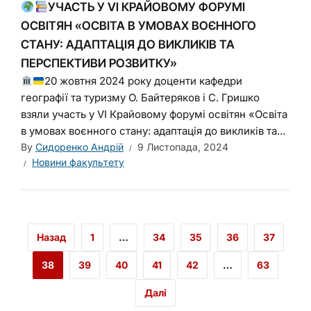
УЧАСТЬ У VI КРАЙОВОМУ ФОРУМІ
ОСВІТЯН «ОСВІТА В УМОВАХ ВОЄННОГО
СТАНУ: АДАПТАЦІЯ ДО ВИКЛИКІВ ТА
ПЕРСПЕКТИВИ РОЗВИТКУ»
20 жовтня 2024 року доценти кафедри
географії та туризму О. Байтеряков і С. Гришко
взяли участь у VI Крайовому форумі освітян «Освіта
в умовах воєнного стану: адаптація до викликів та...
By
Сидоренко Андрій
9 Листопада, 2024
Новини факультету
Назад
1
…
34
35
36
37
38
39
40
41
42
…
63
Далі