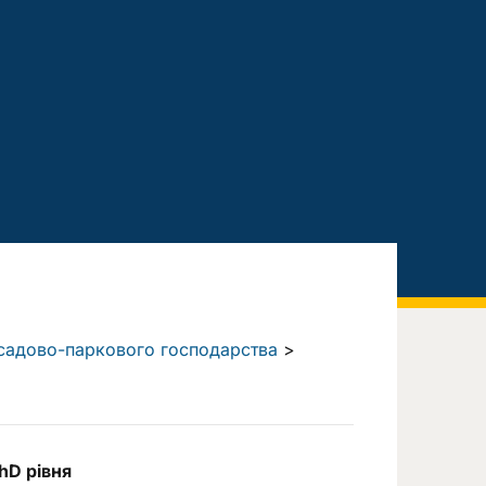
а садово-паркового господарства
>
hD рівня