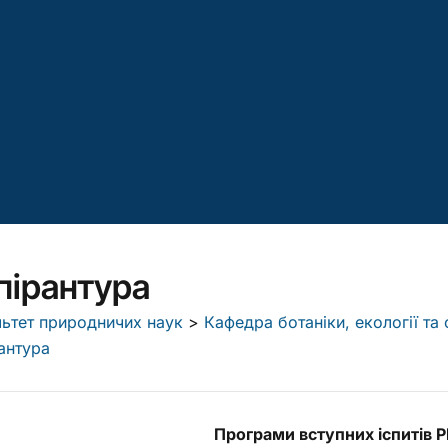
пірантура
ьтет природничих наук
>
Кафедра ботаніки, екології т
антура
Програми вступних іспитів P