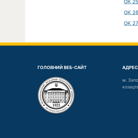
ОК 25
ОК 26
ОК 27
ГОЛОВНИЙ ВЕБ-САЙТ
АДРЕС
м. Зап
козацтв