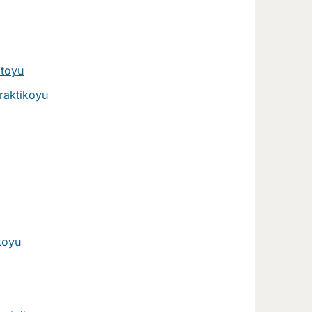
otoyu
praktikoyu
koyu