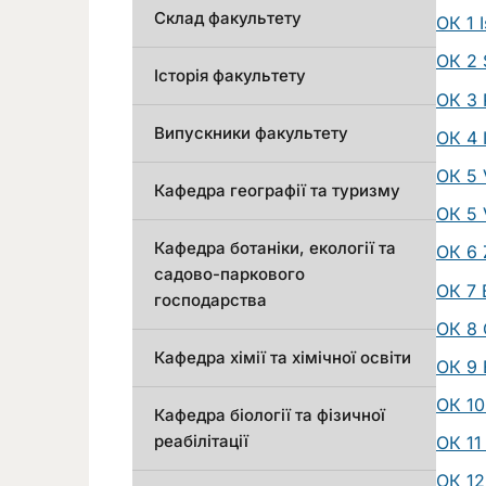
Склад факультету
ОК 1 I
ОК 2 S
Історія факультету
ОК 3 
Випускники факультету
ОК 4 
ОК 5 
Кафедра географії та туризму
ОК 5 V
Кафедра ботаніки, екології та
ОК 6 
садово-паркового
ОК 7 
господарства
ОК 8 
Кафедра хімії та хімічної освіти
ОК 9 
ОК 10 
Кафедра біології та фізичної
реабілітації
ОК 11
ОК 12