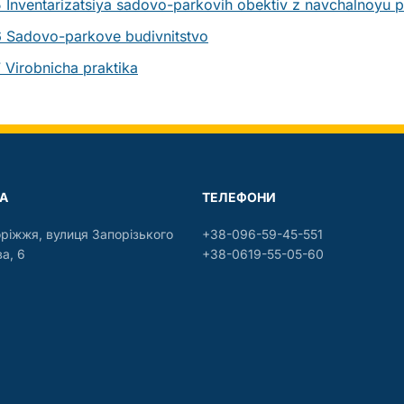
 Inventarizatsiya sadovo-parkovih obektiv z navchalnoyu p
 Sadovo-parkove budivnitstvo
 Virobnicha praktika
А
ТЕЛЕФОНИ
оріжжя, вулиця Запорізького
+38-096-59-45-551
а, 6
+38-0619-55-05-60