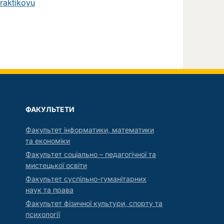
raktikoyu
ФАКУЛЬТЕТИ
Факультет інформатики, математики
та економіки
Факультет соціально – педагогічної та
мистецької освіти
Факультет суспільно-гуманітарних
наук та права
Факультет фізичної культури, спорту та
психології