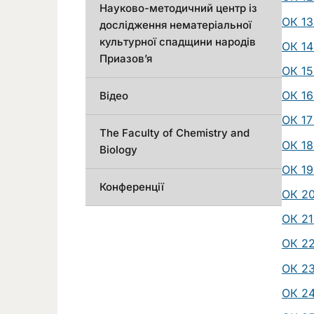
Науково-методичний центр із
ОК 13
дослідження нематеріальної
культурної спадщини народів
ОК 14
Приазов’я
ОК 15
ОК 16 
Відео
ОК 17 
The Faculty of Chemistry and
ОК 18 
Biology
ОК 19 
Конференції
ОК 20
ОК 21
ОК 22
ОК 23
ОК 24