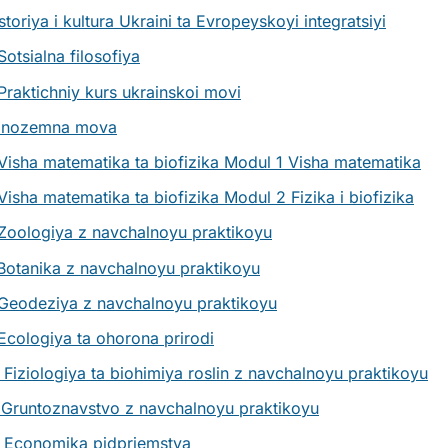
storiya i kultura Ukraini ta Evropeyskoyi integratsiyi
otsialna filosofiya
Praktichniy kurs ukrainskoi movi
Inozemna mova
Visha matematika ta biofizika Modul 1 Visha matematika
isha matematika ta biofizika Modul 2 Fizika i biofizika
Zoologiya z navchalnoyu praktikoyu
Botanika z navchalnoyu praktikoyu
Geodeziya z navchalnoyu praktikoyu
Ecologiya ta ohorona prirodi
Fiziologiya ta biohimiya roslin z navchalnoyu praktikoyu
 Gruntoznavstvo z navchalnoyu praktikoyu
 Economika pidpriemstva