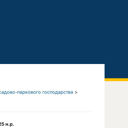
а садово-паркового господарства
>
5 н.р.