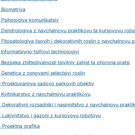
 Biometriya
 Psihologiya komunikatsiy
 Dendrologiya z navchalnoyu praktikoyu ta kursovoyu rob
Fitopatologiya lisovih i dekorativnih roslin z navchalnoyu 
Informatsiyno-tsifrovi technologiyi
Bezpeka zhittediyalnosti tsivilniy zahist ta ohorona pratsi
Genetica z osnovami selectsiyi roslin
 Proektuvannya sadovo parkovih obektiv
 Kvitnikarstvo z navchalnoyu praktikoyu
 Dekorativni rozsadniki i nasinnitstvo z navchalnoyu prakti
 Lukivnitstvo i gazoni z kursovoyu robotoyu
 Proektna grafika