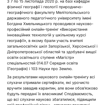
З 7 по 15 листопада 2020 р. на базі кафедри
фізичної географії і геології природничо-
географічного факультету Мелітопольського
державного педагогічного університету імені
Богдана Хмельницького проводився науково-
професійний онлайн-тренінг «Використання
інноваційних технологій у шкільному курсі
географії», в якому брали участь вчителі
загальноосвітніх шкіл Запорізької, Херсонської і
Дніпропетровської областей та здобувачі вищої
освіти освітнього ступеня «Магістр»
спеціальностей 014.07 Середня освіта
(Географія) і 103 Науки про Землю.
За результатами наукового онлайн-тренінгу всі
слухачи отримали сертифікати, які урочисто
вручити завадив карантин, але вони обовʼязково
будуть передані їх власникам! Сподіваємость,
що всі слухачи науково збагатилися, підвищили
свій професійний рівень, отримали позитивні