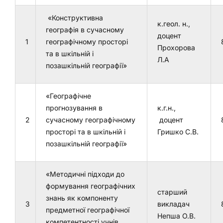
«Конструктивна
к.геол. н.,
географія в сучасному
доцент
1
географічному просторі
Прохорова
та в шкільній і
Л.А
позашкільній географії»
«Географічне
прогнозування в
к.г.н.,
2
сучасному географічному
доцент
просторі та в шкільній і
Гришко С.В.
позашкільній географії»
«Методичні підходи до
формування географічних
старший
знань як компоненту
3
викладач
предметної географічної
Непша О.В.
компетентності учнів