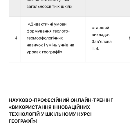
загальноосвітніх шкіл»
«Дидактичні умови
старший
формування геолого-
викладач
4
геоморфологічних
Зав’ялова
навичок і умінь учнів на
Т.В.
уроках географії»
НАУК
ОВО-ПРОФЕСІЙНИЙ ОНЛАЙН-ТРЕНІНГ
«ВИКОРИСТАННЯ ІННОВАЦІЙНИХ
ТЕХНОЛОГІЙ У ШКІЛЬНОМУ КУРСІ
ГЕОГРАФІЇ»
!