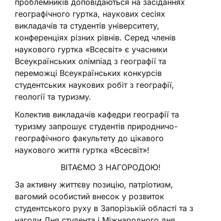
проблемників доповідаються на засіданнях
географічного гуртка, наукових сесіях
викладачів та студентів університету,
конференціях різних рівнів. Серед членів
наукового гуртка «Всесвіт» є учасники
Всеукраїнських олімпіад з географії та
переможці Всеукраїнських конкурсів
студентських наукових робіт з географії,
геології та туризму.
Колектив викладачів кафедри географії та
туризму запрошує студентів природничо-
географічного факультету до цікавого
наукового життя гуртка «Всесвіт»!
ВІТАЄМО З НАГОРОДОЮ!
За активну життєву позицію, патріотизм,
вагомий особистий внесок у розвиток
студентського руху в Запорізькій області та з
нагоди Дня студента і Міжнародного дня