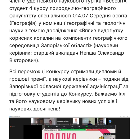
член студентського наукового гуртка «Всесвіт»,
студент 4 курсу природничо-географічного
факультету спеціальності 014.07 Середня освіта
(Географія) у номінації географічні та геологічні
науки з темою дослідження «Вплив видобутку
корисних копалин на компоненти географічного
середовища Запорізької області» (науковий
керівник: старший викладач Непша Олександр
Вікторович).
Всі переможці конкурсу отримали дипломи й
грошові премії, а наукові керівники – подяки від
Запорізької обласної державної адміністрації за
підготовку студентів до Конкурсу. Бажаємо Іллі
та його науковому керівнику нових успіхів і
наукових досягнень!