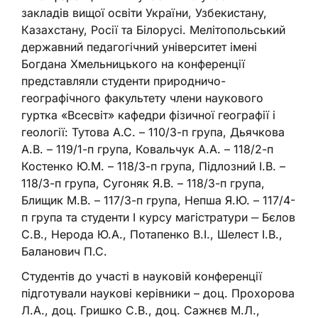
закладів вищої освіти України, Узбекистану,
Казахстану, Росії та Білорусі. Мелітопольський
державний педагогічний університет імені
Богдана Хмельницького на конференції
представляли студенти природничо-
географічного факультету члени наукового
гуртка «Всесвіт» кафедри фізичної географії і
геології: Тутова А.С. – 110/3-п група, Дьячкова
А.В. – 119/1-п група, Ковальчук А.А. – 118/2-п
Костенко Ю.М. – 118/3-п група, Підлозний І.В. –
118/3-п група, Сугоняк Я.В. – 118/3-п група,
Блищик М.В. – 117/3-п група, Непша Я.Ю. – 117/4-
п група та студенти І курсу магістратури ‒ Бєлов
С.В., Нерода Ю.А., Потапенко В.І., Шелест І.В.,
Баланович П.С.
Студентів до участі в науковій конференції
підготували наукові керівники – доц. Прохорова
Л.А., доц. Гришко С.В., доц. Сажнєв М.Л.,