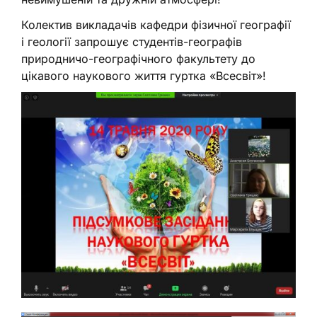
Колектив викладачів кафедри фізичної географії
і геології запрошує студентів-географів
природничо-географічного факультету до
цікавого наукового життя гуртка «Всесвіт»!