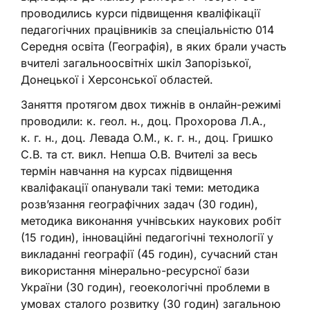
проводились курси підвищення кваліфікації
педагогічних працівників за спеціальністю 014
Середня освіта (Географія), в яких брали участь
вчителі загальноосвітніх шкіл Запорізької,
Донецької і Херсонської областей.
Заняття протягом двох тижнів в онлайн-режимі
проводили: к. геол. н., доц. Прохорова Л.А.,
к. г. н., доц. Левада О.М., к. г. н., доц. Гришко
С.В. та ст. викл. Непша О.В. Вчителі за весь
термін навчання на курсах підвищення
кваліфакації опанували такі теми: методика
розв’язання географічних задач (30 годин),
методика виконання учнівських наукових робіт
(15 годин), інноваційні педагогічні технології у
викладанні географії (45 годин), сучасний стан
використання мінерально-ресурсної бази
України (30 годин), геоекологічні проблеми в
умовах сталого розвитку (30 годин) загальною