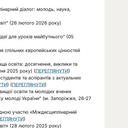
інарний діалог: молодь, наука,
віт” (26 лютого 2026 року)
Ідеї для уроків майбутнього” (05
ня спільних європейських цінностей
ща освіта: досягнення, виклики та
ня 2025 року) (
ПЕРЕГЛЯНУТИ
)
тудентів та аспірантів з актуальних
УТИ
) (
ПЕРЕГЛЯНУТИ
)
вищої освіти та молодих вчених
ку молоді України” (м. Запоріжжя, 26-27
одною участю «Міждисциплінарний
ЕГЛЯНУТИ
)
віт» (28 лютого 2025 року)