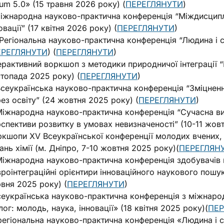
um 5.0» (15 травня 2026 року) (
ПЕРЕГЛЯНУТИ
)
Міжнародна науково-практична конференція “Міждисципл
овації” (17 квітня 2026 року) (
ПЕРЕГЛЯНУТИ
)
 Регіональна науково-практична конференція “Людина і с
ЕРЕГЛЯНУТИ
) (
ПЕРЕГЛЯНУТИ
)
ерактивний воркшоп з методики природничої інтеграції “
топада 2025 року) (
ПЕРЕГЛЯНУТИ
)
 Всеукраїнська науково-практична конференція “Зміцнен
ез освіту” (24 жовтня 2025 року) (
ПЕРЕГЛЯНУТИ
)
 Міжнародна науково-практична конференція “Сучасна ви
спективи розвитку в умовах невизначеності” (10-11 жовт
кшопи ХV Всеукраїнської конференції молодих вчених, с
ань хімії (м. Дніпро, 7-10 жовтня 2025 року)(
ПЕРЕГЛЯН
 Міжнародна науково-практична конференція здобувачів 
роінтеграційні орієнтири інноваційного наукового пошу
вня 2025 року) (
ПЕРЕГЛЯНУТИ
)
Всеукраїнська науково-практична конференція з міжнар
лог: молодь, наука, інновації» (18 квітня 2025 року)(
ПЕР
регіональна науково-практична конференція «Людина і с