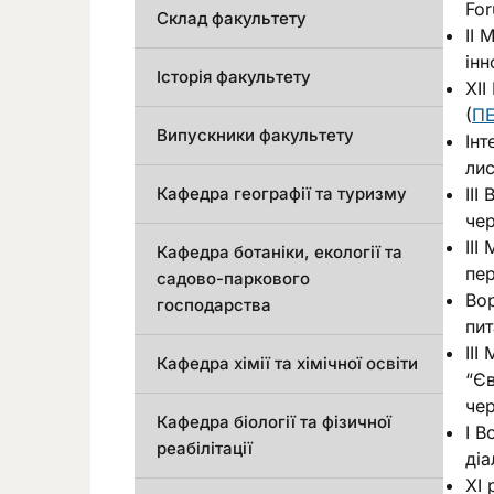
For
Склад факультету
ІІ 
інн
Історія факультету
ХІІ
(
П
Випускники факультету
Інт
лис
Кафедра географії та туризму
ІІІ
чер
ІІІ
Кафедра ботаніки, екології та
пер
садово-паркового
Вор
господарства
пит
ІІІ
Кафедра хімії та хімічної освіти
“Єв
чер
Кафедра біології та фізичної
І 
реабілітації
діа
ХІ 