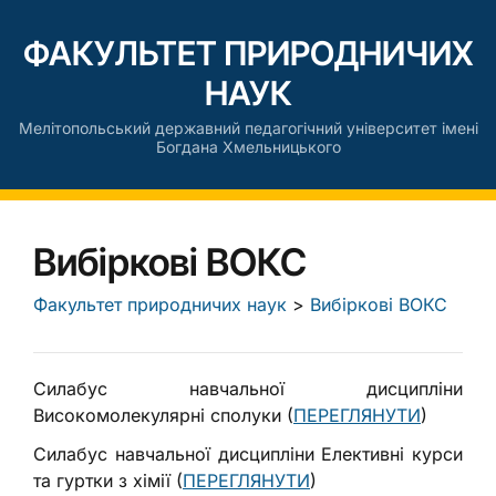
ФАКУЛЬТЕТ ПРИРОДНИЧИХ
НАУК
Мелітопольський державний педагогічний університет імені
Богдана Хмельницького
Вибіркові ВОКС
Факультет природничих наук
>
Вибіркові ВОКС
Силабус навчальної дисципліни
Високомолекулярні сполуки (
ПЕРЕГЛЯНУТИ
)
Силабус навчальної дисципліни Елективні курси
та гуртки з хімії (
ПЕРЕГЛЯНУТИ
)