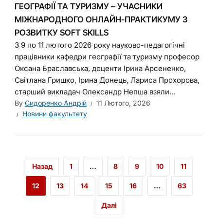
ГЕОГРАФІЇ ТА ТУРИЗМУ – УЧАСНИКИ
МІЖНАРОДНОГО ОНЛАЙН-ПРАКТИКУМУ З
РОЗВИТКУ SOFT SKILLS
З 9 по 11 лютого 2026 року науково-педагогічні
працівники кафедри географії та туризму професор
Оксана Браславська, доценти Ірина Арсененко,
Світлана Гришко, Ірина Донець, Лариса Прохорова,
старший викладач Олександр Непша взяли...
By
Сидоренко Андрій
11 Лютого, 2026
Новини факультету
Назад
1
…
8
9
10
11
12
13
14
15
16
…
63
Далі