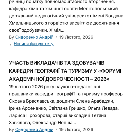
річниці початку повномасштабного вторгнення,
кафедра хімії та хімічної освіти Мелітопольський
державний педагогічний університет імені Богдана
Хмельницького з гордістю висвітлює досягнення
своєї здобувачки. Хімія...
By
Сидоренко Андрій
19 Лютого, 2026
Новини факультету
УЧАСТЬ ВИКЛАДАЧІВ ТА ЗДОБУВАЧІВ
КАФЕДРИ ГЕОГРАФІЇ ТА ТУРИЗМУ У «ФОРУМІ
АКАДЕМІЧНОЇ ДОБРОЧЕСНОСТІ – 2026»
19 лютого 2026 року науково-педагогічні
працівники кафедри географії та туризму професор
Оксана Браславська, доценти Олена Арабаджи,
Ірина Арсененко, Світлана Гришко, Ольга Левада,
Лариса Прохорова, старші викладачі Тетяна
Зав’ялова, Олександр Непша...
By
Сидоренко Андрій
19 Лютого, 2026