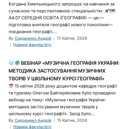
Богдана Хмельницького запрошує на навчання за
сучасною та перспективною спеціальністю:
🗺
A4.07 СЕРЕДНЯ ОСВІТА (ГЕОГРАФІЯ) — це:—
підготовка вчителя географії нового покоління—
поєднання географії,...
By
Сидоренко Андрій
17 Квітня, 2026
Новини факультету
ВЕБІНАР «МУЗИЧНА ГЕОГРАФІЯ УКРАЇНИ:
МЕТОДИКА ЗАСТОСУВАННЯ МУЗИЧНИХ
ТВОРІВ У ШКІЛЬНОМУ КУРСІ ГЕОГРАФІЇ»
15 квітня 2026 року доцентом кафедри географії
та туризму Олегом Байтеряковим було проведено
вебінар на тему: «Музична географія України:
методика застосування музичних творів у
шкільному курсі географії». Захід було...
By
Сидоренко Андрій
15 Квітня, 2026
Новини факультету